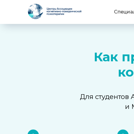
Специа
Как п
ко
Для студентов
и 