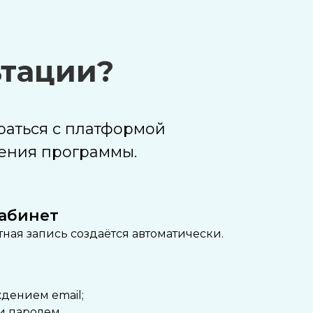
ьтации?
раться с платформой
ения программы.
кабинет
тная запись создаётся автоматически.
дением email;
и паролем.