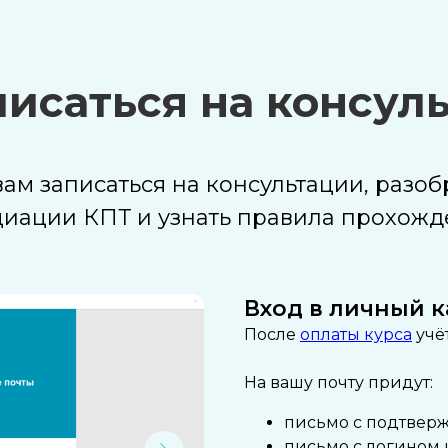
писаться на консул
ам записаться на консультации, разоб
циации КПТ и узнать правила прохожд
Вход в личный 
После
оплаты курса
учё
На вашу почту придут:
письмо с подтверж
письмо с логином 