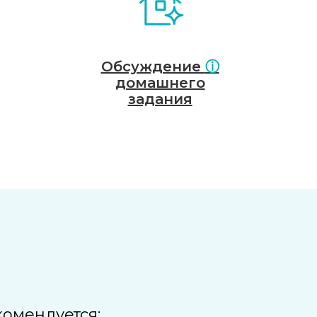
Обсуждение
ⓘ
домашнего
задания
омендуется: