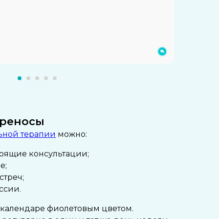
ереносы
ьной терапии
можно:
оящие консультации;
е;
стреч;
ссии.
 календаре фиолетовым цветом.