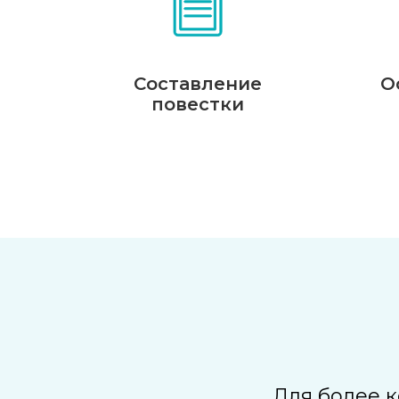
Составление
О
повестки
Для более 