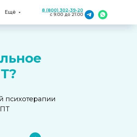
8 (800) 302-39-20
Ещё
с 9:00 до 21:00
альное
ПТ?
й психотерапии
КПТ