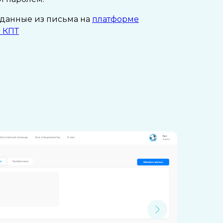
 данные из письма на
платформе
 КПТ