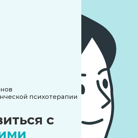
енов
нческой психотерапии
иться с
кими