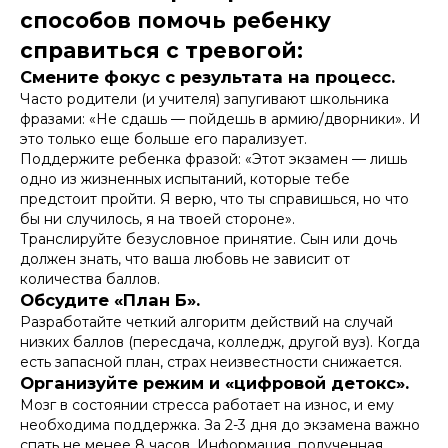
способов помочь ребенку
справиться с тревогой:
Смените фокус с результата на процесс.
Часто родители (и учителя) запугивают школьника
фразами: «Не сдашь — пойдешь в армию/дворники». И
это только еще больше его парализует.
Поддержите ребенка фразой: «Этот экзамен — лишь
одно из жизненных испытаний, которые тебе
предстоит пройти. Я верю, что ты справишься, но что
бы ни случилось, я на твоей стороне».
Транслируйте безусловное принятие. Сын или дочь
должен знать, что ваша любовь не зависит от
количества баллов.
Обсудите «План Б».
Разработайте четкий алгоритм действий на случай
низких баллов (пересдача, колледж, другой вуз). Когда
есть запасной план, страх неизвестности снижается.
Организуйте режим и «цифровой детокс».
Мозг в состоянии стресса работает на износ, и ему
необходима поддержка. За 2-3 дня до экзамена важно
спать не менее 8 часов. Информация, полученная