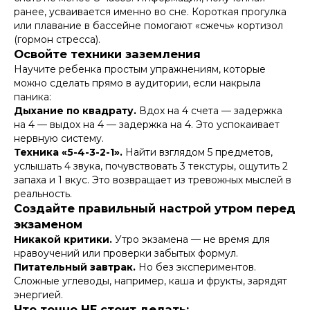
ранее, усваивается именно во сне. Короткая прогулка
или плавание в бассейне помогают «сжечь» кортизол
(гормон стресса).
Освойте техники заземления
Научите ребенка простым упражнениям, которые
можно сделать прямо в аудитории, если накрыла
паника:
Дыхание по квадрату.
Вдох на 4 счета — задержка
на 4 — выдох на 4 — задержка на 4. Это успокаивает
нервную систему.
Техника «5-4-3-2-1».
Найти взглядом 5 предметов,
услышать 4 звука, почувствовать 3 текстуры, ощутить 2
запаха и 1 вкус. Это возвращает из тревожных мыслей в
реальность.
Создайте правильный настрой утром перед
экзаменом
Никакой критики.
Утро экзамена — не время для
нравоучений или проверки забытых формул.
Питательный завтрак.
Но без экспериментов.
Сложные углеводы, например, каша и фрукты, зарядят
энергией.
Что точно НЕ стоит делать: