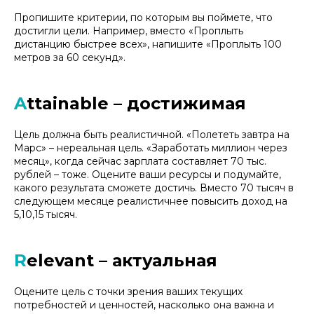
Пропишите критерии, по которым вы поймете, что
достигли цели. Например, вместо
«Проплыть
дистанцию быстрее всех»
, напишите
«Проплыть 100
метров за 60 секунд».
A
ttainable – достижимая
Цель должна быть реалистичной.
«Полететь завтра на
Марс»
– нереальная цель.
«Заработать миллион через
месяц»
, когда сейчас зарплата составляет 70 тыс.
рублей – тоже. Оцените ваши ресурсы и подумайте,
какого результата сможете достичь. Вместо 70 тысяч в
следующем месяце реалистичнее повысить доход на
5,10,15 тысяч.
R
elevant – актуальная
Оцените цель с точки зрения ваших текущих
потребностей и ценностей, насколько она важна и