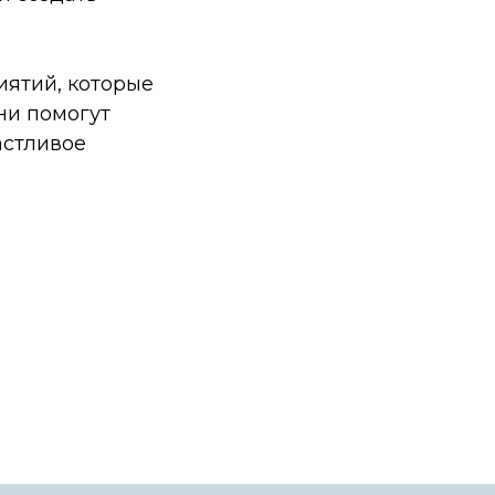
иятий, которые
ни помогут
астливое