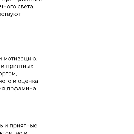
чного света.
бствуют
и мотивацию.
ии приятных
ортом,
ого и оценка
ня дофамина.
ь и приятные
том, но и