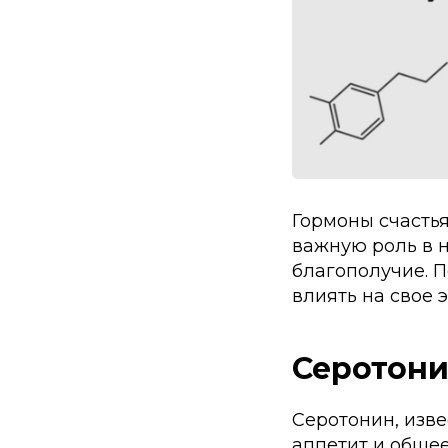
Гормоны счасть
важную роль в 
благополучие. П
влиять на свое 
Серотон
Серотонин, изве
аппетит и общее