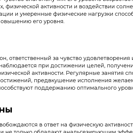
, физической активности и воздействии солне
ации и умеренные физические нагрузки спосо
повышению его уровня.
н
н, ответственный за чувство удовлетворения 
наблюдается при достижении целей, получен
изической активности. Регулярные занятия сп
остижений, предвкушение исполнения желаем
способствуют поддержанию оптимального уров
ны
обождаются в ответ на физическую активност
ни не только обладают анальгезирующим эффек