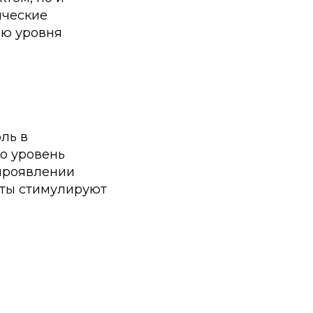
ические
ию уровня
ль в
о уровень
 проявлении
оты стимулируют