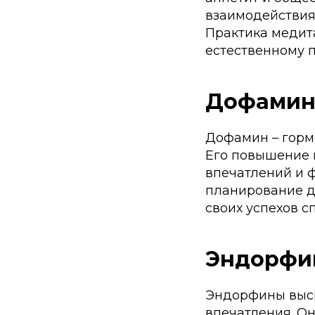
взаимодействиях
Практика медит
естественному 
Дофами
Дофамин – гормо
Его повышение 
впечатлений и ф
планирование д
своих успехов 
Эндорфи
Эндорфины высв
впечатления. О