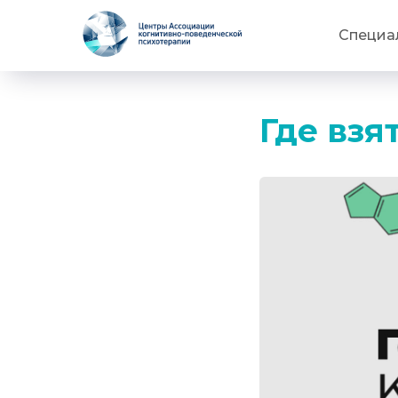
Специа
Где взя