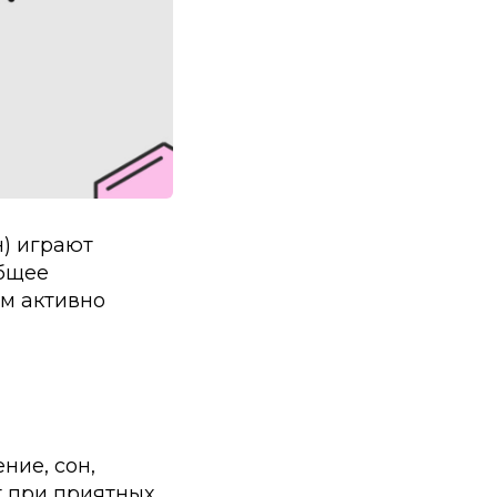
н) играют
общее
ам активно
ние, сон,
т при приятных