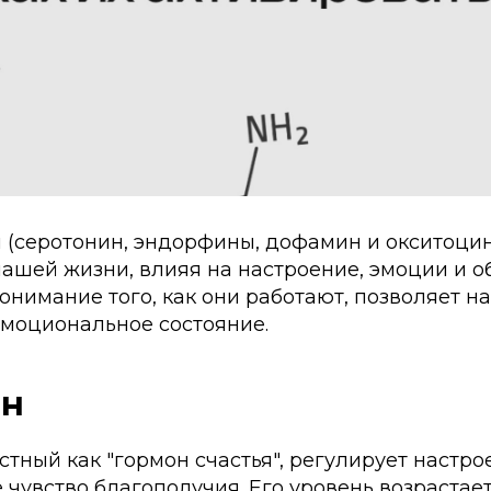
я (серотонин, эндорфины, дофамин и окситоци
нашей жизни, влияя на настроение, эмоции и 
онимание того, как они работают, позволяет н
эмоциональное состояние.
ин
стный как "гормон счастья", регулирует настрое
 чувство благополучия. Его уровень возрастае