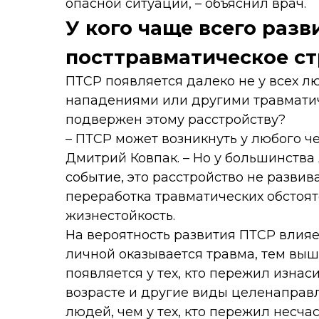
опасной ситуации, – объяснил врач.
У кого чаще всего разв
посттравматическое ст
ПТСР появляется далеко не у всех л
нападениями или другими травматич
подвержен этому расстройству?
– ПТСР может возникнуть у любого че
Дмитрий Ковпак. – Но у большинств
событие, это расстройство не развив
переработка травматических обстоят
жизнестойкость.
На вероятность развития ПТСР влияе
личной оказывается травма, тем выш
появляется у тех, кто пережил изна
возрасте и другие виды целенаправ
людей, чем у тех, кто пережил несча