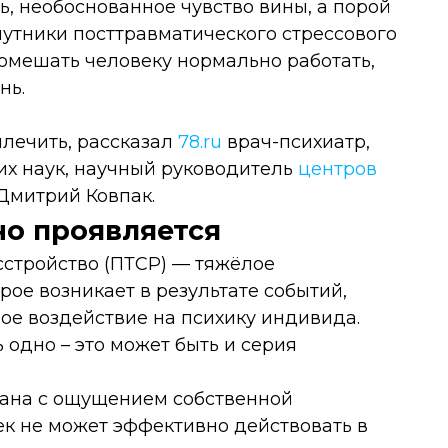
ь, необоснованное чувство вины, а порой
спутники посттравматического стрессового
помешать человеку нормально работать,
нь.
ылечить, рассказал
78.ru
врач-психиатр,
их наук, научный руководитель
центров
Дмитрий Ковпак.
но проявляется
сстройство (ПТСР) — тяжёлое
рое возникает в результате событий,
е воздействие на психику индивида.
 одно – это может быть и серия
зана с ощущением собственной
век не может эффективно действовать в