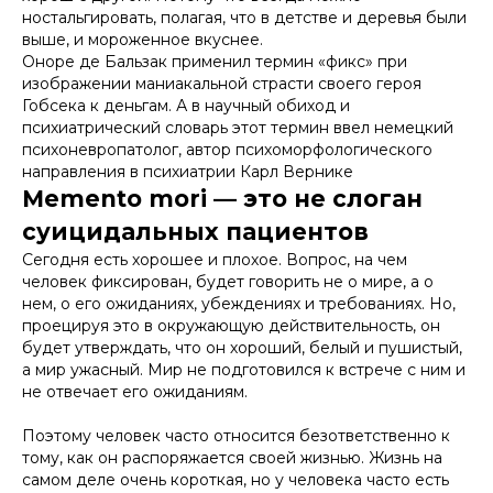
ностальгировать, полагая, что в детстве и деревья были
выше, и мороженное вкуснее.
Оноре де Бальзак применил термин «фикс» при
изображении маниакальной страсти своего героя
Гобсека к деньгам. А в научный обиход и
психиатрический словарь этот термин ввел немецкий
психоневропатолог, автор психоморфологического
направления в психиатрии Карл Вернике
Memento mori — это не слоган
суицидальных пациентов
Сегодня есть хорошее и плохое. Вопрос, на чем
человек фиксирован, будет говорить не о мире, а о
нем, о его ожиданиях, убеждениях и требованиях. Но,
проецируя это в окружающую действительность, он
будет утверждать, что он хороший, белый и пушистый,
а мир ужасный. Мир не подготовился к встрече с ним и
не отвечает его ожиданиям.
Поэтому человек часто относится безответственно к
тому, как он распоряжается своей жизнью. Жизнь на
самом деле очень короткая, но у человека часто есть