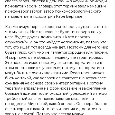
своего героя Гобсека к деньгам. А в научный обиход и
психиатрический словарь этот термин ввел немецкий
психоневропатолог, автор психоморфологического
направления в психиатрии Карл Вернике.
Как минимум первая хорошая новость с утра — это то,
что мы живы. Но это человек будет игнорировать, у
него будет другая доминанта: «А что плохого
случилось?». И он это найдет непременно, потому что
тот, кто ищет, тот всегда найдет. Поэтому для него мир
будет плох, хотя мир не является хорошим или плохим.
И мир ничего не обещал человеку, не гарантировал.
Это человек имеет систему жестких нормативов и в
этом он становится уязвимым, потому что нормативы
могут быть не очень адекватными. Реальность может
быть не такой, как человек ее трактует и выстраивает
ожидания на основе своих интерпретаций. Поэтому
терапия направлена на формирование и закрепление
большей адекватности ожиданий, убеждений и неких
требований за счет новых навыков мышления и
поведения. Мир такой, какой он есть. Он вчера был не
очень хорош с какой-то точки зрения и достаточно
хорош с другой. Потому что всегда можно