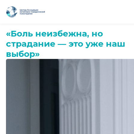
«Боль неизбежна, но
страдание — это уже наш
выбор»