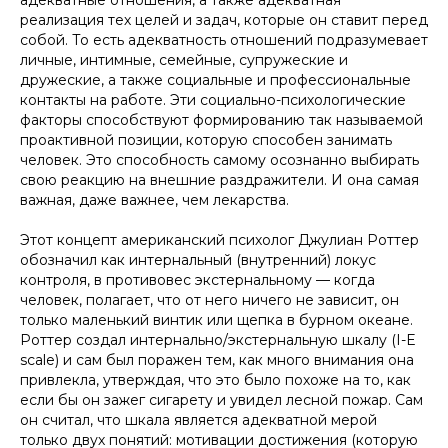
адекватные отношения, а также адекватная
реализация тех целей и задач, которые он ставит перед
собой. То есть адекватность отношений подразумевает
личные, интимные, семейные, супружеские и
дружеские, а также социальные и профессиональные
контакты на работе. Эти социально-психологические
факторы способствуют формированию так называемой
проактивной позиции, которую способен занимать
человек. Это способность самому осознанно выбирать
свою реакцию на внешние раздражители. И она самая
важная, даже важнее, чем лекарства.
Этот концепт американский психолог Джулиан Роттер
обозначил как интернальный (внутренний) локус
контроля, в противовес экстернальному — когда
человек, полагает, что от него ничего не зависит, он
только маленький винтик или щепка в бурном океане.
Роттер создал интернально/экстернальную шкалу (I-E
scale) и сам был поражен тем, как много внимания она
привлекла, утверждая, что это было похоже на то, как
если бы он зажег сигарету и увидел лесной пожар. Сам
он считал, что шкала является адекватной мерой
только двух понятий: мотивации достижения (которую