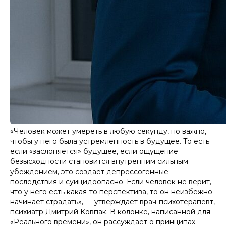
«Человек может умереть в любую секунду, но важно,
чтобы у него была устремленность в будущее. То есть
если «заслоняется» будущее, если ощущение
безысходности становится внутренним сильным
убеждением, это создает депрессогенные
последствия и суицидоопасно. Если человек не верит,
что у него есть какая-то перспектива, то он неизбежно
начинает страдать», — утверждает врач-психотерапевт,
психиатр Дмитрий Ковпак. В колонке, написанной для
«Реального времени», он рассуждает о принципах