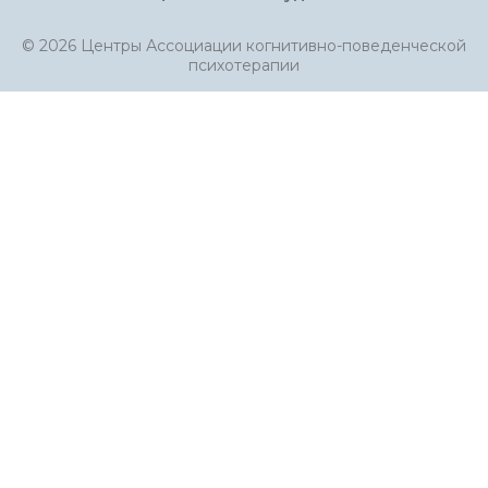
© 2026 Центры Ассоциации когнитивно-поведенческой
психотерапии